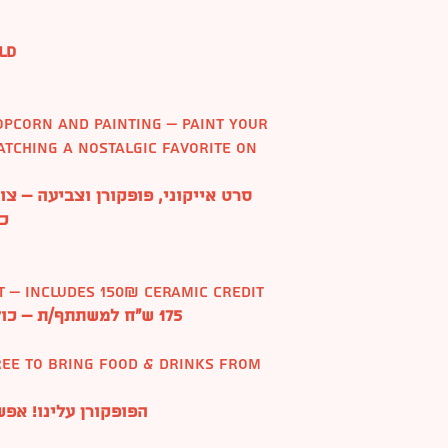
ld
popcorn and painting – paint your
atching a nostalgic favorite on
סרט אייקוני, פופקורן וצביעה – צ
כד
nt – includes 150₪ ceramic credit
175 ש”ח למשתתף/ת – כולל קרדיט של 150 ש”ח לצביעה
ree to bring food & drinks from
הפופקורן עלינו! אפ