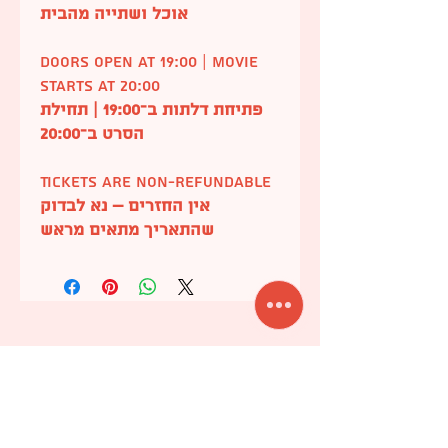
אוכל ושתייה מהבית
Doors open at 19:00 | Movie
starts at 20:00
פתיחת דלתות ב־19:00 | תחילת
הסרט ב־20:00
Tickets are non-refundable
אין החזרים – נא לבדוק
שהתאריך מתאים מראש
כתובת:
שי״ר 6 תל אביב, פינת דיזינגוף 187
דלת ורודה, קשה לפספס :)
חניה קרובה:
חניון בתשלום ארלוזורוב 17