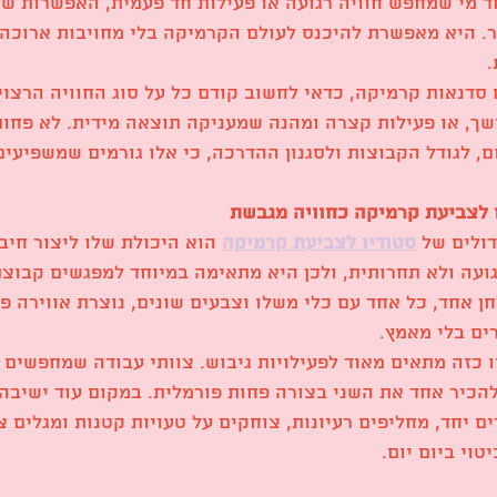
ד מי שמחפש חוויה רגועה או פעילות חד פעמית, האפשרות של
. היא מאפשרת להיכנס לעולם הקרמיקה בלי מחויבות ארוכה ו
.
 סדנאות קרמיקה, כדאי לחשוב קודם כל על סוג החוויה הרצו
שך, או פעילות קצרה ומהנה שמעניקה תוצאה מידית. לא פחות
, לגודל הקבוצות ולסגנון ההדרכה, כי אלו גורמים שמשפיעים
ו לצביעת קרמיקה כחוויה מגבשת
ולים של 
סטודיו לצביעת קרמיקה
 הוא היכולת שלו ליצור חיבו
ועה ולא תחרותית, ולכן היא מתאימה במיוחד למפגשים קבוצת
חן אחד, כל אחד עם כלי משלו וצבעים שונים, נוצרת אווירה
ים בלי מאמץ.
ו כזה מתאים מאוד לפעילויות גיבוש. צוותי עבודה שמחפשים 
להכיר אחד את השני בצורה פחות פורמלית. במקום עוד ישיבה
ים יחד, מחליפים רעיונות, צוחקים על טעויות קטנות ומגלים צ
טוי ביום יום.