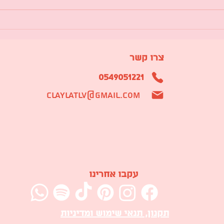
צירה
צביעה על קרמיקה – חוויה
ופכת
יצירתית לכל גיל
גבשת
צרו קשר
0549051221
claylatlv@gmail.com
עקבו אחרינו
תקנון, תנאי שימוש ומדיניות