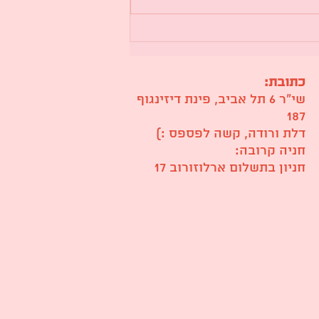
סטודיו לקרמיקה – מקום
ליצירה, השראה וביטוי אישי
כתובת:
שי״ר 6 תל אביב, פינת דיזינגוף
187
דלת ורודה, קשה לפספס :)
חניה קרובה:
חניון בתשלום ארלוזורוב 17