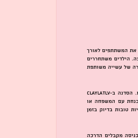
בסדנת ראש השנה אין צורך בידע קודם בציור או עיצוב. המדריכות שלנו מלוות את המשתתפים לאורך 
כל הדרך, מציעות טכניקות, שבלונות ורעיונות, ומוודאות שכל אחד יוצא מרוצה. הילדים משתחררים 
ונהנים מהצבעים, המבוגרים מגלים צד יצירתי חדש בעצמם, וביחד נוצרת אווירה של עשייה משותפת 
בדרך כלל, הימים שלפני ראש השנה מלאים בריצות: קניות, הכנות, בישולים. הסדנה ב-ClaylaTLV 
מאפשרת רגע של עצירה. כמה שעות שבהן אפשר להניח הכל בצד, לשבת בנחת עם המשפחה או 
החברים, וליצור משהו משמעותי ביחד. זו חוויה שמביאה רוגע, חיבור ואנרגיות טובות בדיוק בזמן 
קובעים איתנו מועד מראש ומגיעים לסטודיו המעוצב שלנו בתל אביב. עם הכניסה מקבלים הדרכה 