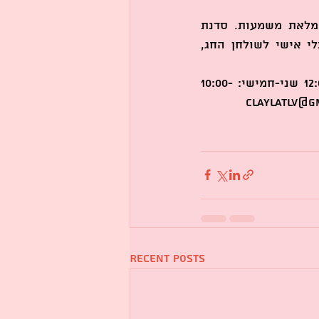
אל תפספסו את ההזדמנות לפתוח את השנה החדשה בדרך שונה, מקורית ומלאת משמעות. סדנת 
צביעת קרמיקה לראש השנה ב-ClaylaTLV היא חוויה שתשאיר אתכם עם כלי אישי לשולחן החג, 
: ראשון: 12:00-18:00 שני-חמישי: 10:00-
claylatlv@g
Recent Posts