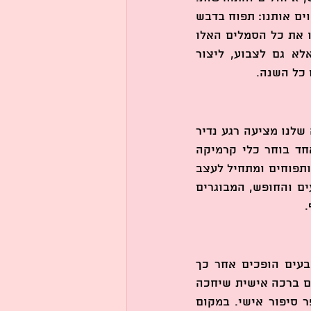
זהו חג שמחבר משפחות, קרובים וחברים סביב שולחן החג, ומלא בסמלים שמלווים אותנו: תפוח בדבש 
לאיחולי מתיקות, רימון לשפע וברכה, ודגים כסמל לשגשוג. ב-ClaylaTLV לקחנו את כל הסמלים האלו 
והפכנו אותם לחוויה יצירתית. אצלנו אפשר לא רק לדבר על ראש השנה אלא גם לצבוע, ליצור 
 כל השנה.
בעידן שבו רוב החגים סובבים סביב אוכל והמסכים תופסים מקום גדול, הסדנה שלנו מציעה רגע נדיר 
של יחד. הורים, ילדים ואפילו סבים וסבתות יושבים סביב אותו שולחן, כל אחד בוחר כלי קרמיקה 
מתוך מגוון רחב – צלחות חגיגיות, קעריות לדבש, ספלים לתה, קישוטי רימונים ותפוחים ומתחיל לעצב 
אותו בסגנון האישי שלו. זוהי פעילות שמדברת לכל גיל: הילדים נהנים מהצבעים והחופש, המבוגרים 
.
אחד הדברים המרגשים ביותר בסדנה לראש השנה הוא שכלי הקרמיקה שצובעים הופכים אחר כך 
להיות חלק בלתי נפרד משולחן החג. צלחת שבה יוגש התפוח עם הדבש, ספל עם ברכה אישית שיחכה 
לאורח אהוב, קערית רימונים צבעונית שתעמוד במרכז השולחן כל פריט מספר סיפור אישי. במקום 