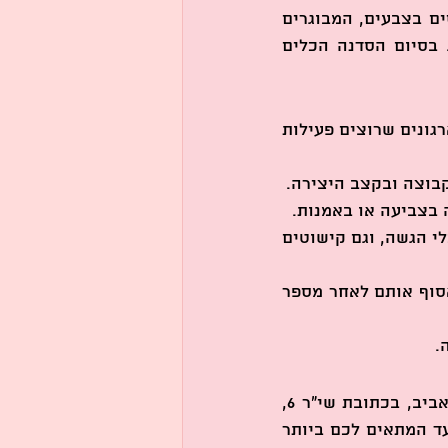
קצרה, בוחרים כלי קרמיקה מתוך מגוון רחב ומתחילים בצביעה. הילדים מתנסים בצבעים, המבוגרים 
מגלים עולמות חדשים, והאווירה הופכת מהר מאוד לחגיגה צבעונית ושמחה. בסיום הסדנה הכלים 
 לכל המשפחה! ילדים, מבוגרים, קבוצות חברים ואפילו לארגונים שרוצים פעילות 
קבוצה ובקצב היצירה.
בצביעה או באמנות.
 מגוון רחב של כלים ובניהם: צלחות, קעריות לדבש, ספלים, כלי הגשה, וגם קישוטים 
 הכלים נשארים אצלנו לגלזורה ושריפה, ואפשר לאסוף אותם לאחר מספר 
.
הסדנאות לראש השנה מתקיימות ב-ClaylaTLV, סטודיו מעוצב ונעים בלב תל אביב, בכתובת שי״ר 6, 
פינת דיזנגוף 187. אנחנו פתוחות בכל ימות השבוע, כך שתוכלו לבחור את המועד המתאים לכם ביותר 