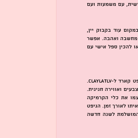
כלים קנויים וג’נריים, אתם מקבלים שולחן חג שהוא באמת שלכם עם נגיעה אישית, עם משמעות ועם 
מעבר לכלים לשולחן, הסדנה שלנו מתאימה גם להכנת מתנות חג ייחודיות. במקום עוד בקבוק יין, 
תגיעו לארוחת החג עם כלי קרמיקה שצבעתם בעצמכם - מתנה מקורית, מלאה מחשבה ואהבה. אפשר 
לצבוע כלי מיוחד עבור סבא וסבתא, להקדיש צלחת עם ברכות לידידה קרובה או להכין ספל אישי עם 
אחת המתנות היפות והמשמעותיות ביותר שאפשר להביא לראש השנה היא גיפט קארד ל-ClaylaTLV. 
זוהי מתנה שמעניקה לא רק פריט מוחשי, אלא חוויה שלמה זמן איכות, יצירה, צבעים ואווירה חגיגית. 
במקום לבחור מוצר מדף, אתם מעניקים לאדם יקר לכם אפשרות לבחור בעצמו את כלי הקרמיקה 
שהוא אוהב, לצבוע אותו בסגנון האישי שלו ולחזור הביתה עם מזכרת שתישאר איתו לאורך זמן. הגיפט 
קארד שלנו מתאים לכל אחד ילדים, מבוגרים, משפחות וחברים. הוא המתנה המושלמת לשנה חדשה 