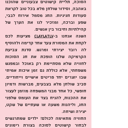
הסוכה, תליית קישוטים צבעוניים שהוכנו 
באהבה, וסידור שולחן מלא בכל טוב לקראת 
סעודות חגיגיות. החג מסמל אירוח לבבי, 
שפע וברכה, ומזכיר לנו את הערך של 
קהילתיות וחיבור בין אנשים.
השנה אנחנו ב-
ClaylaTLV
 מציעות לכם 
לקחת את המסורת צעד אחד קדימה ולהוסיף 
לה רובד יצירתי ומרגש. סדנת צביעת 
הקרמיקה שלנו הופכת את חג הסוכות 
לחוויה שלא מסתיימת רק באוכל ובמפגש 
משפחתי, אלא כוללת גם זמן איכות אמיתי 
שבו יוצרים יחד פריטים אישיים וייחודיים. 
סביב שולחן מלא בצבעים, מברשות ודמיון 
חופשי, כל אחד מבני המשפחה מוזמן לעצור 
את ההכנות, להניח בצד את העומס שלפני 
החג, וליהנות משעה או שעתיים של שקט, 
יצירה ושיחה.
החוויה מתאימה לכולם! ילדים שמתרגשים 
לבחור קישוטים לסוכה בצורת רימונים 