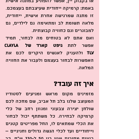
או בקבוק יין, אפשר להפתיע במתנה אישית 
באמת: קרמיקה ייחודית שעיצבתם בעצמכם. 
זו מתנה שמרגישה אחרת אישית, ייחודית, 
מלאה תשומת לב ומתאימה גם לילדים, גם 
למבוגרים וגם כחוויה קבוצתית.
ואם אתם לא בטוחים מה לבחור, תמיד 
אפשר לתת 
גיפט קארד של Clayla 
TLV
 ולהעניק לאנשים היקרים לכם את 
האפשרות לבחור בעצמם ולעבור את החוויה 
המלאה.
איך זה עובד?
מזמינים מקום מראש ומגיעים לסטודיו 
המעוצב שלנו בלב תל אביב, שם מחכה לכם 
שולחן יצירה צבעוני ומגוון רחב של כלי 
קרמיקה לבחירה. כל משתתף יכול לבחור 
את הכלי שמתאים לו, החל מפריטים קטנים 
וייחודיים ועד לכלי הגשה גדולים וחגיגיים – 
בטווח מחירים שנע בין 50 ל-330 ש"ח, כך 