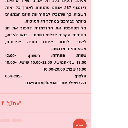
מעוצב ונעים בלב תל אביב, שי״ר 6 פינת 
דיזנגוף 187. אנחנו פתוחות לאורך כל ימות 
השבוע, כך שתוכלו לבחור את היום המתאים 
ביותר עבורכם במהלך חג הסוכות.
אל תפספסו את ההזדמנות להפוך את חג 
הסוכות הקרוב לבלתי נשכח – בואו לצבוע, 
ליצור ולחגוג איתנו חוויה יצירתית, 
משפחתית ומרגשת.
שעות פתיחה:
 ראשון: 12:00-
18:00 שני-חמישי: 10:00-22:00 שישי: 10:00-
16:00 שבת: 10:00-20:00
טלפון:
 054-905-
1221 
מייל:
claylatlv@gmail.com