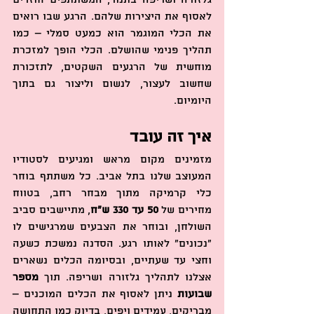
גלזורה ושריפה בתנור, המשתתפים חוזרים 
לאסוף את היצירות שלהם. הרגע שבו רואים 
את הכלי המוגמר הוא כמעט סמלי – כמו 
תהליך פנימי שהושלם. הכלי הופך למזכרת 
מוחשית של הרגעים השקטים, לתזכורת 
שחשוב לעצור, לנשום וליצור גם בתוך 
היומיום.
איך זה עובד
מזמינים מקום מראש ומגיעים לסטודיו 
המעוצב שלנו בתל אביב. כל משתתף בוחר 
כלי קרמיקה מתוך מבחר רחב, בטווח 
מחירים של 
50 עד 330 ש"ח
, מתיישבים סביב 
השולחן, ובוחר את הצבעים שמרגישים לו 
“נכונים” לאותו רגע. הסדנה נמשכת כשעה 
וחצי עד שעתיים, ובסיומה הכלים נשארים 
אצלנו לתהליך גלזורה ושריפה. תוך 
מספר 
שבועות
 ניתן לאסוף את הכלים המוכנים – 
מבריקים, עמידים ויפים, בדיוק כמו התחושה 