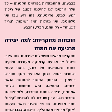
בצבעים, ההתמקדות בפרטים הקטנים – כל 
אלה גורמים לנו להיכנס למצב של ריכוז 
רגוע, כמעט מדיטטיבי. זהו רגע שבו אין 
טלפונים, אין מטלות ואין רשימות "צריך 
לעשות" – רק אתם, הכלי, והצבע.
הוכחות מחקריות: למה יצירה 
מרגיעה את המוח
מחקרים מראים שפעילות יצירתית כמו ציור, 
פיסול או צביעת קרמיקה מעוררת חלקים 
במוח שאחראים על רוגע, ביטוי עצמי 
ושחרור רגשי. בזמן הצביעה הגוף מפריש 
דופמין – הורמון הקשור לתחושת הנאה 
ורווחה. התוצאה היא תחושת שלווה 
אמיתית, ירידה במתח ובחרדה, ולעיתים גם 
שחרור רגשי עדין שגורם לנו להרגיש “קלים” 
יותר מבפנים. גם מי שאינו רואה בעצמו 
“אמן” מרוויח מהתהליך. ב־ClaylaTLV אנחנו 